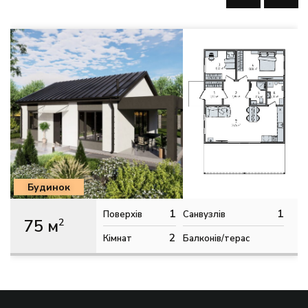
Будинок
1
1
Поверхів
Санвузлів
75 м
2
2
Кімнат
Балконів/терас