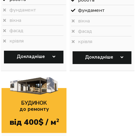
робота
фундамент
фундамент
вікна
вікна
фасад
фасад
крівля
крівля
Докладніше
Докладніше
БУДИНОК
до ремонту
від 400$ / м
2