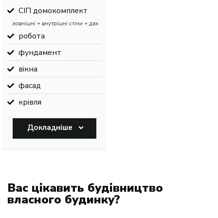
СІП домокомплект
зовнішні + внутрішні стіни + дах
робота
фундамент
вікна
фасад
крівля
Докладніше
Вас цікавить будівництво
власного будинку?