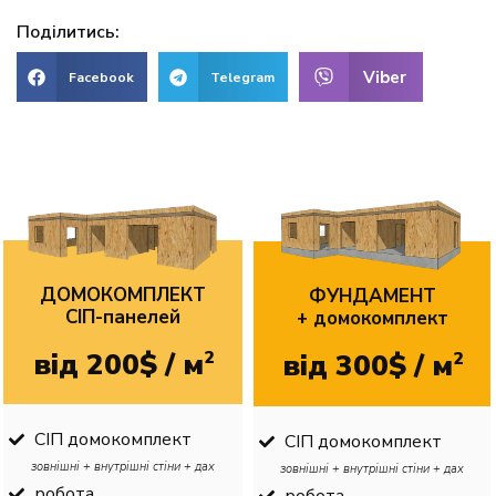
Поділитись:
Viber
Facebook
Telegram
ДОМОКОМПЛЕКТ
ФУНДАМЕНТ
CІП-панелей
+ домокомплект
від 200$ / м
2
від 300$ / м
2
СІП домокомплект
СІП домокомплект
зовнішні + внутрішні стіни + дах
зовнішні + внутрішні стіни + дах
робота