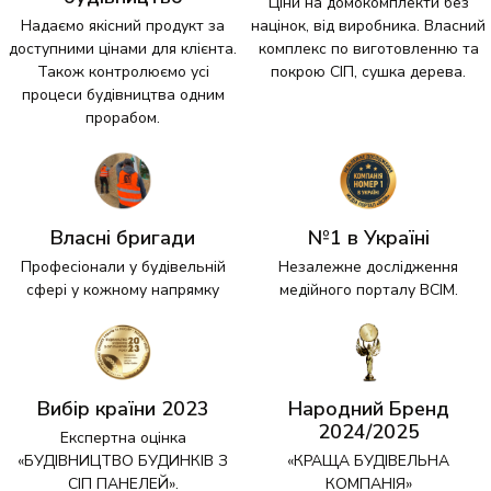
Ціни на домокомплекти без
Надаємо якісний продукт за
націнок, від виробника. Власний
доступними цінами для клієнта.
комплекс по виготовленню та
Також контролюємо усі
покрою СІП, сушка дерева.
процеси будівництва одним
прорабом.
Власні бригади
№1 в Україні
Професіонали у будівельній
Незалежне дослідження
сфері у кожному напрямку
медійного порталу ВСІМ.
Вибір країни 2023
Народний Бренд
2024/2025
Експертна оцінка
«БУДІВНИЦТВО БУДИНКІВ З
«КРАЩА БУДІВЕЛЬНА
СІП ПАНЕЛЕЙ».
КОМПАНІЯ»