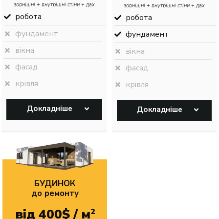
зовнішні + внутрішні стіни + дах
зовнішні + внутрішні стіни + дах
робота
робота
фундамент
фундамент
вікна
вікна
фасад
фасад
крівля
крівля
Докладніше
Докладніше
БУДИНОК
до ремонту
від 400$ / м
2