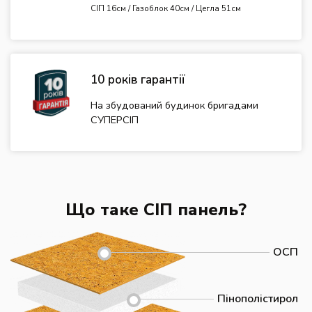
СІП 16см / Газоблок 40см / Цегла 51см
10 років гарантії
На збудований будинок бригадами
СУПЕРСІП
Що таке СІП панель?
ОСП
Пінополістирол