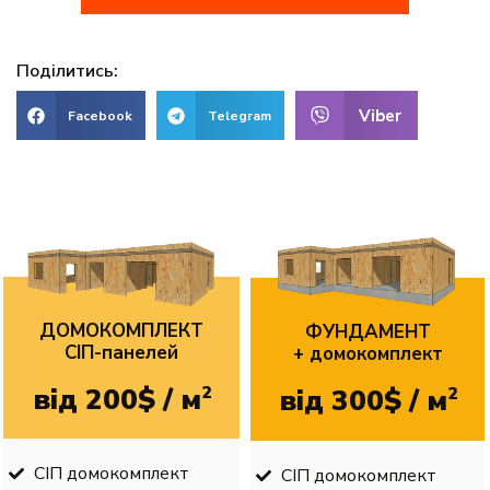
Поділитись:
Viber
Facebook
Telegram
ДОМОКОМПЛЕКТ
ФУНДАМЕНТ
CІП-панелей
+ домокомплект
від 200$ / м
2
від 300$ / м
2
СІП домокомплект
СІП домокомплект