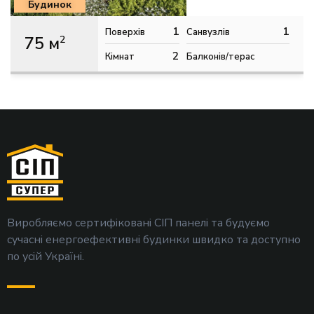
Будинок
1
1
Поверхів
Санвузлів
75 м
2
2
Кімнат
Балконів/терас
Виробляємо сертифіковані СІП панелі та будуємо
сучасні енергоефективні будинки швидко та доступно
по усій Україні.