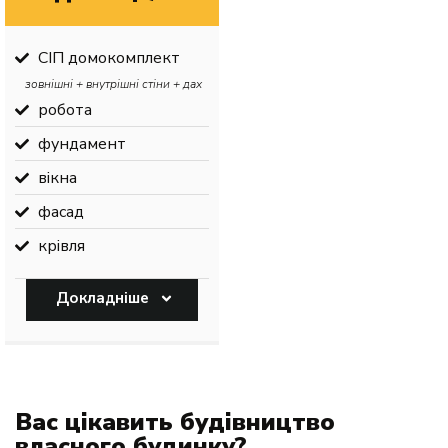
СІП домокомплект
зовнішні + внутрішні стіни + дах
робота
фундамент
вікна
фасад
крівля
Докладніше
Вас цікавить будівництво
власного будинку?