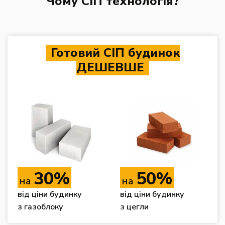
Чому СІП технологія?
Готовий СІП будинок
ДЕШЕВШЕ
30%
50%
на
на
від ціни будинку
від ціни будинку
з газоблоку
з цегли