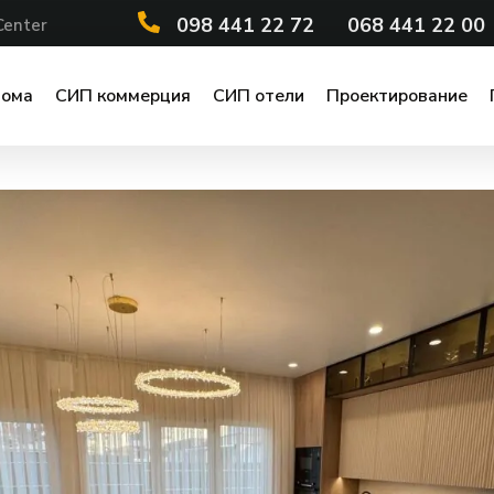
098 441 22 72
068 441 22 00
Center
дома
СИП коммерция
СИП отели
Проектирование