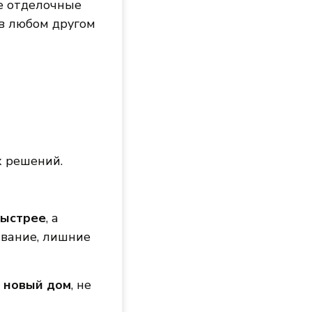
е отделочные
и в любом другом
 решений.
быстрее
, а
ивание, лишние
й новый дом
, не