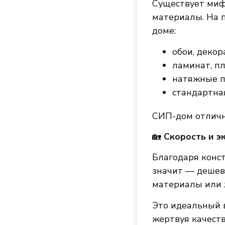
Существует миф
материалы. На 
доме:
обои, декор
ламинат, п
натяжные п
стандартная
СИП-дом отличн
🏡
Скорость и э
Благодаря конс
значит — дешев
материалы или ж
Это идеальный в
жертвуя качеств