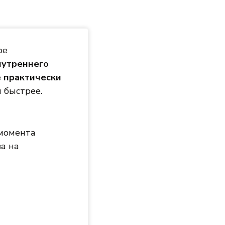
ое
нутреннего
е
практически
и быстрее.
 момента
а на