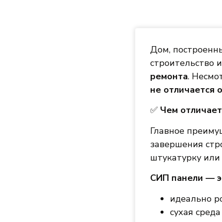
Дом, построенны
строительство 
ремонта
. Несмо
не отличается 
✅
Чем отличает
Главное преим
завершения стро
штукатурку или
СИП панели — э
идеально р
сухая среда