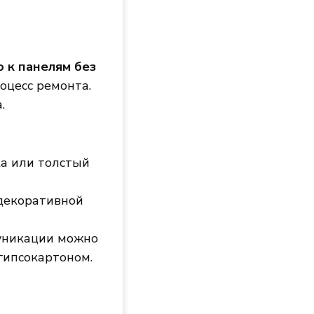
 к панелям без
роцесс ремонта.
.
а или толстый
 декоративной
уникации можно
гипсокартоном.