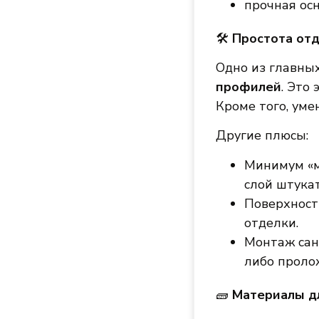
прочная ос
🛠
Простота отд
Одно из главн
профилей
. Это
Кроме того, уме
Другие плюсы:
Минимум «м
слой штука
Поверхност
отделки.
Монтаж сан
либо проло
🧱
Материалы д