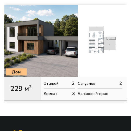
Дом
2
2
Этажей
Санузлов
229 м
2
3
Комнат
Балконов/терас