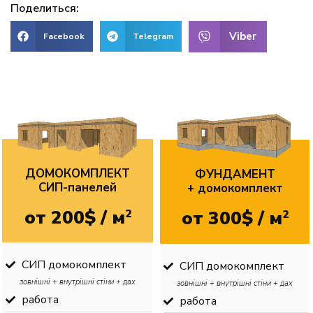
Поделиться:
Viber
Facebook
Telegram
ДОМОКОМПЛЕКТ
ФУНДАМЕНТ
CИП-панелей
+ домокомплект
от 200$ / м
2
от 300$ / м
2
СИП домокомплект
СИП домокомплект
зовнішні + внутрішні стіни + дах
зовнішні + внутрішні стіни + дах
работа
работа