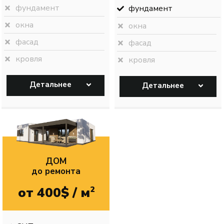
фундамент
фундамент
окна
окна
фасад
фасад
кровля
кровля
Детальнее
Детальнее
ДОМ
до ремонта
от 400$ / м
2